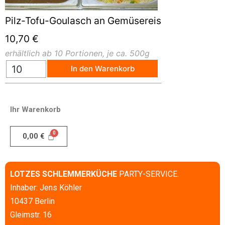
Pilz-Tofu-Goulasch an Gemüsereis
10,70
€
erhältlich ab 10 Portionen, je ca. 500g
In den Warenkorb
Ihr Warenkorb
0,00
€
LOTZES SCHLEMMERKÜCHE
PARTY-SERVICE.
Inhaber: Jens Köhler
10437 Berlin
Gleimstr. 16