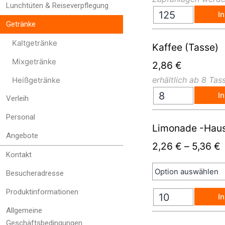
Lunchtüten & Reiseverpflegung
I
Getränke
Kaltgetränke
Kaffee (Tasse)
Mixgetränke
2,86
€
erhältlich ab 8 Tas
Heißgetränke
I
Verleih
Personal
Limonade -Hau
Angebote
2,26
€
–
5,36
€
Kontakt
Besucheradresse
Produktinformationen
I
Allgemeine
Geschäftsbedingungen