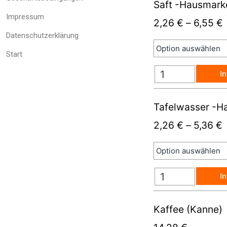
Saft -Hausmark
Impressum
2,26
€
–
6,55
€
Datenschutzerklärung
Start
I
Tafelwasser -H
2,26
€
–
5,36
€
I
Kaffee (Kanne)