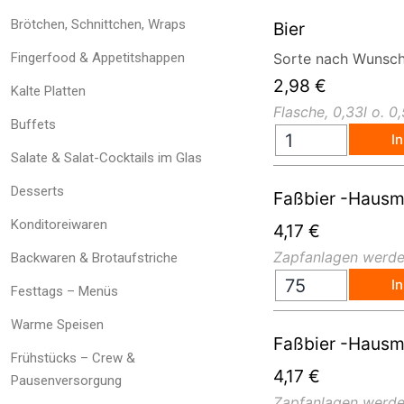
Brötchen, Schnittchen, Wraps
Bier
Fingerfood & Appetitshappen
Sorte nach Wunsc
2,98
€
Kalte Platten
Flasche, 0,33l o. 0,
Buffets
I
Salate & Salat-Cocktails im Glas
Desserts
Faßbier -Hausma
Konditoreiwaren
4,17
€
Zapfanlagen werden
Backwaren & Brotaufstriche
I
Festtags – Menüs
Warme Speisen
Faßbier -Hausma
Frühstücks – Crew &
4,17
€
Pausenversorgung
Zapfanlagen werden