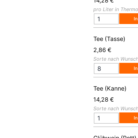
14,28
€
pro Liter in Therm
I
Tee (Tasse)
2,86
€
Sorte nach Wunsch,
I
Tee (Kanne)
14,28
€
Sorte nach Wunsch
I