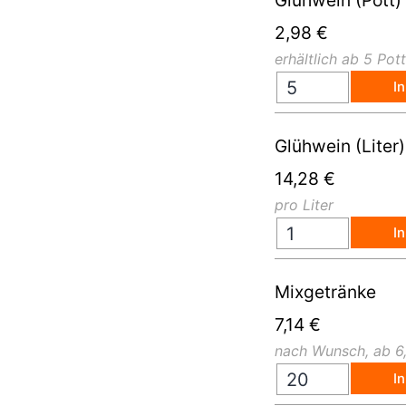
Glühwein (Pott)
2,98
€
erhältlich ab 5 Pott
I
Glühwein (Liter)
14,28
€
pro Liter
I
Mixgetränke
7,14
€
nach Wunsch, ab 6
I