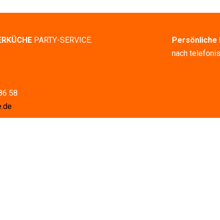
ERKÜCHE
PARTY-SERVICE.
Persönliche 
nach telefoni
86 58
e.de