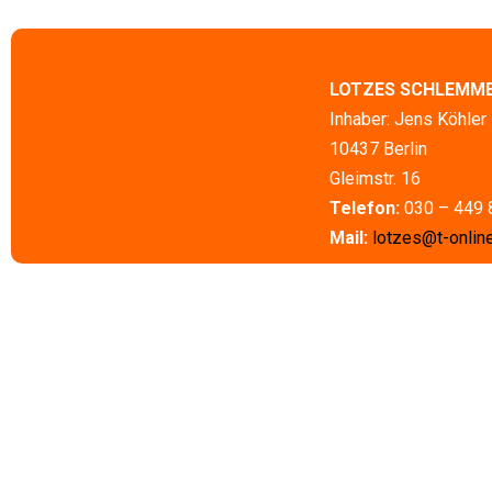
LOTZES SCHLEMM
Inhaber: Jens Köhler
10437 Berlin
Gleimstr. 16
Telefon:
030 – 449 
Mail:
lotzes@t-onlin