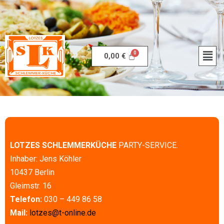
0,00
€
LOTZES SCHLEMMERKÜCHE
PARTY-SERVICE.
Inhaber: Jens Köhler
10437 Berlin
Gleimstr. 16
Telefon:
030 – 449 86 58
Mail:
lotzes@t-online.de