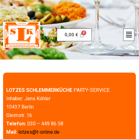
0,00
€
LOTZES SCHLEMMERKÜCHE
PARTY-SERVICE.
Inhaber: Jens Köhler
10437 Berlin
Gleimstr. 16
Telefon:
030 – 449 86 58
Mail:
lotzes@t-online.de