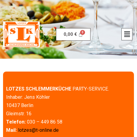
0,00
€
LOTZES SCHLEMMERKÜCHE
PARTY-SERVICE.
Inhaber: Jens Köhler
10437 Berlin
Gleimstr. 16
Telefon:
030 – 449 86 58
Mail:
lotzes@t-online.de