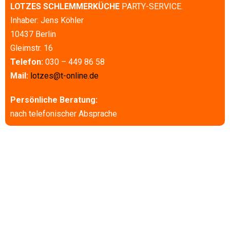
LOTZES SCHLEMMERKÜCHE
PARTY-SERVICE.
Inhaber: Jens Köhler
10437 Berlin
Gleimstr. 16
Telefon:
030 – 449 86 58
Mail:
lotzes@t-online.de
Persönliche Beratung:
nach telefonischer Absprache