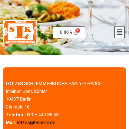
0,00
€
LOTZES SCHLEMMERKÜCHE
PARTY-SERVICE.
Inhaber: Jens Köhler
10437 Berlin
Gleimstr. 16
Telefon:
030 – 449 86 58
Mail:
lotzes@t-online.de