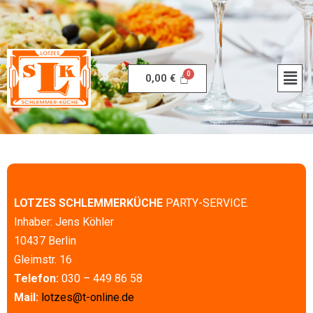
0,00
€
LOTZES SCHLEMMERKÜCHE
PARTY-SERVICE.
Inhaber: Jens Köhler
10437 Berlin
Gleimstr. 16
Telefon:
030 – 449 86 58
Mail:
lotzes@t-online.de