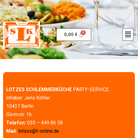
0,00
€
LOTZES SCHLEMMERKÜCHE
PARTY-SERVICE.
Inhaber: Jens Köhler
10437 Berlin
Gleimstr. 16
Telefon:
030 – 449 86 58
Mail:
lotzes@t-online.de