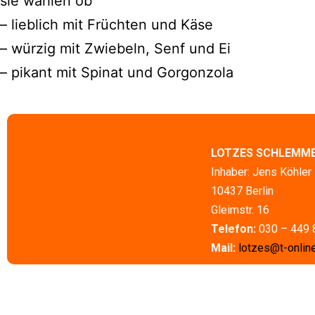
sie wählen ob
– lieblich mit Früchten und Käse
– würzig mit Zwiebeln, Senf und Ei
– pikant mit Spinat und Gorgonzola
LOTZES SCHLEMM
Inhaber: Jens Köhler
10437 Berlin
Gleimstr. 16
Telefon:
030 – 449 
Mail:
lotzes@t-onlin