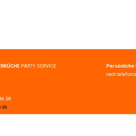
ERKÜCHE
PARTY-SERVICE.
Persönliche 
nach telefoni
86 58
e.de