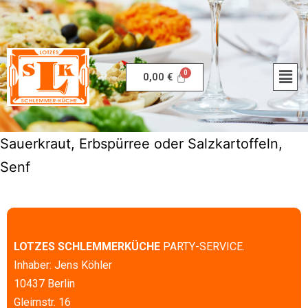
0,00
€
Sauerkraut, Erbspürree oder Salzkartoffeln,
Senf
LOTZES SCHLEMMERKÜCHE
PARTY-SERVICE.
Inhaber: Jens Köhler
10437 Berlin
Gleimstr. 16