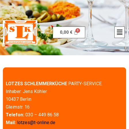
0,00
€
LOTZES SCHLEMMERKÜCHE
PARTY-SERVICE.
Inhaber: Jens Köhler
10437 Berlin
Gleimstr. 16
Telefon:
030 – 449 86 58
Mail:
lotzes@t-online.de