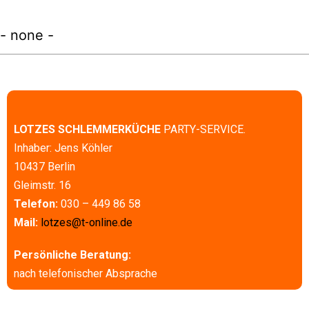
- none -
LOTZES SCHLEMMERKÜCHE
PARTY-SERVICE.
Inhaber: Jens Köhler
10437 Berlin
Gleimstr. 16
Telefon:
030 – 449 86 58
Mail:
lotzes@t-online.de
Persönliche Beratung:
nach telefonischer Absprache