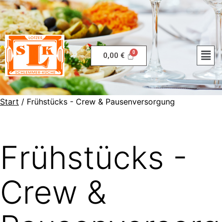
0,00
€
Start
/ Frühstücks - Crew & Pausenversorgung
Frühstücks -
Crew &