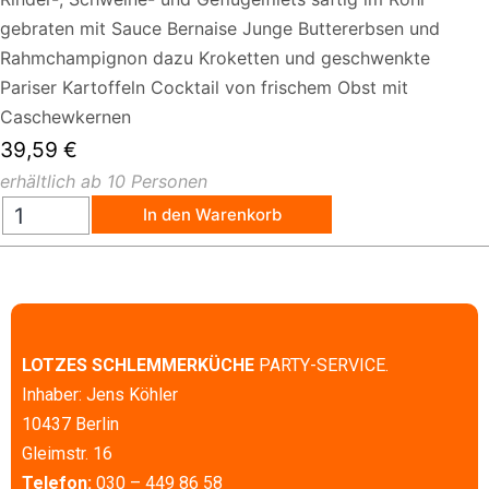
gebraten mit Sauce Bernaise Junge Buttererbsen und
Rahmchampignon dazu Kroketten und geschwenkte
Pariser Kartoffeln Cocktail von frischem Obst mit
Caschewkernen
39,59
€
erhältlich ab 10 Personen
In den Warenkorb
LOTZES SCHLEMMERKÜCHE
PARTY-SERVICE.
Inhaber: Jens Köhler
10437 Berlin
Gleimstr. 16
Telefon:
030 – 449 86 58